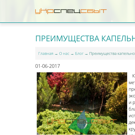
ПРЕИМУЩЕСТВА КАПЕЛЬ
Главная
→
О нас
→
Блог
→ Преимущества капельно
01-06-2017
К
ме
пр
эк
и 
бл
ис
де
кр