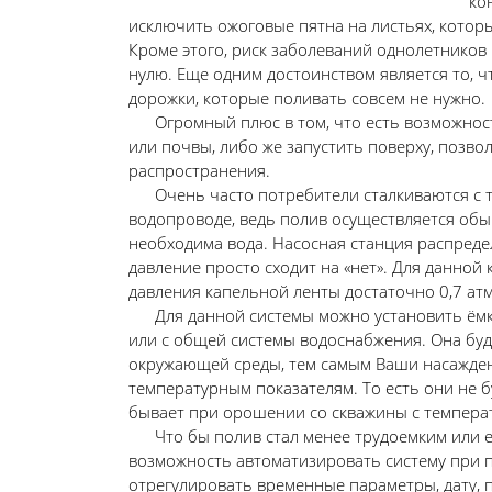
ко
исключить ожоговые пятна на листьях, котор
Кроме этого, риск заболеваний однолетников
нулю. Еще одним достоинством является то, ч
дорожки, которые поливать совсем не нужно.
Огромный плюс в том, что есть возможност
или почвы, либо же запустить поверху, позво
распространения.
Очень часто потребители сталкиваются с те
водопроводе, ведь полив осуществляется обы
необходима вода. Насосная станция распреде
давление просто сходит на «нет». Для данной 
давления капельной ленты достаточно 0,7 атмо
Для данной системы можно установить ёмкос
или с общей системы водоснабжения. Она буд
окружающей среды, тем самым Ваши насажден
температурным показателям. То есть они не б
бывает при орошении со скважины с температу
Что бы полив стал менее трудоемким или есл
возможность автоматизировать систему при 
отрегулировать временные параметры, дату,