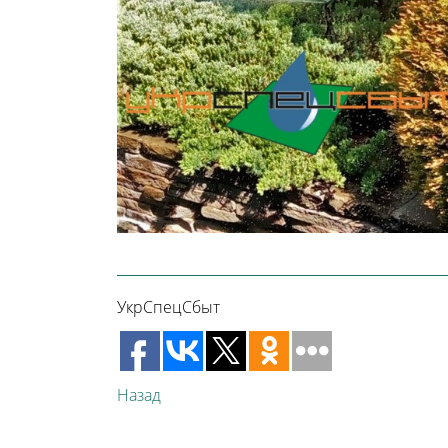
УкрСпецСбыт
Назад