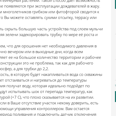
нтейнерных растений. Такой способ дает возможность
ые появляются при эксплуатации дождевателей в жару.
 и многолетников грибком или фитофторой сводится к
то Вы можете оставлять сухими отсыпку, террасу или
ь скрыть большую часть устройства под слоем мульчи
ляя зелени задекорировать трубку по мере её роста и
м, что для орошения нет необходимого давления в
чно вечером или в выходные дни, когда всем
ляет ее на большое количество территории и рабочее
конструкции это не проблема, так как для рабочего
сфер, а для трубки до 2,2.
ть, в которую будет накапливаться вода со скважины
ет отстаиваться и нагреваться до температуры
ия получат воду, которая идеально подойдет по
удут испытывать шок от перепада температур, как
рой (+7 С), что плохо сказывается на их развитии.
и в Ваше отсутствие участок некому доверить, есть
помощи управления контроллером. Вам остается
 период поливания и подключить датчик отключения