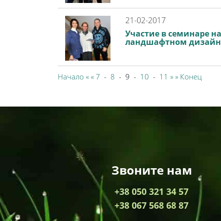
21-02-2017
Участие в семинаре н
ландшафтном дизайн
Начало
«
«
7
-
8
-
9 -
10
-
11
»
»
Конец
Звоните нам
+38 050 321 34 57
+38 067 568 68 87