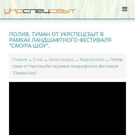
ПОЛИВ, ТУМАН ОТ УКРСПЕЦСБЫТ В
РАМКАХ ЛАНДШАФТНОГО ФЕСТИВАЛЯ
"САКУРА-ШОУ".
Главная
→
О нас
→
Мультимедиа
→
Видеоролики
→ Полив,
туман от Укрспецсбыт в рамках ландшафтного фестиваля
"Сакура-Шоу".