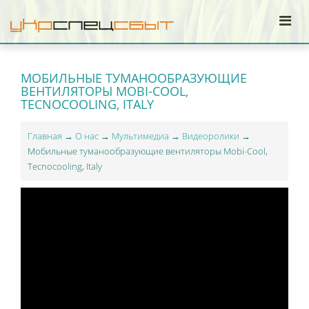
МОБИЛЬНЫЕ ТУМАНООБРАЗУЮЩИЕ
ВЕНТИЛЯТОРЫ MOBI-COOL,
TECNOCOOLING, ITALY
Главная
→
О нас
→
Мультимедиа
→
Видеоролики
→
Мобильные туманообразующие вентиляторы Mobi-Cool,
Tecnocooling, Italy