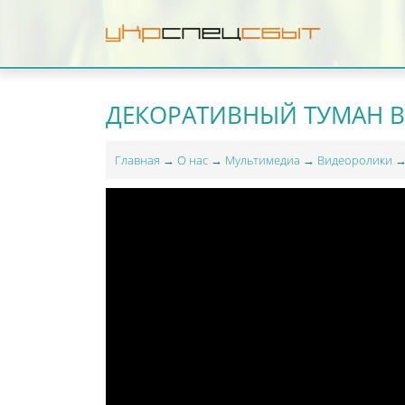
ДЕКОРАТИВНЫЙ ТУМАН В
Главная
→
О нас
→
Мультимедиа
→
Видеоролики
→