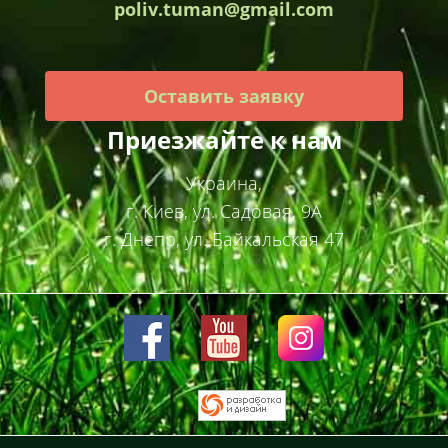
poliv.tuman@gmail.com
Оставить заявку
Приезжайте к нам
Украина,
г. Киев, ул. Садовая, 9А
г. Днепр, ул. Байкальская 47